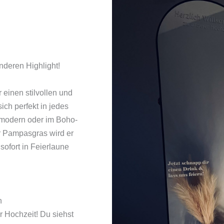
deren Highlight!
 einen stilvollen und
ich perfekt in jedes
 modern oder im Boho-
er Pampasgras wird er
sofort in Feierlaune
n
r Hochzeit! Du siehst