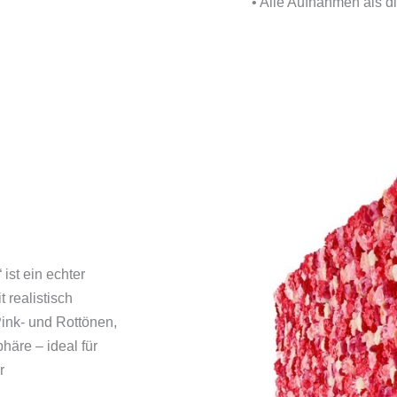
• Alle Aufnahmen als d
ist ein echter
 realistisch
ink- und Rottönen,
phäre – ideal für
r