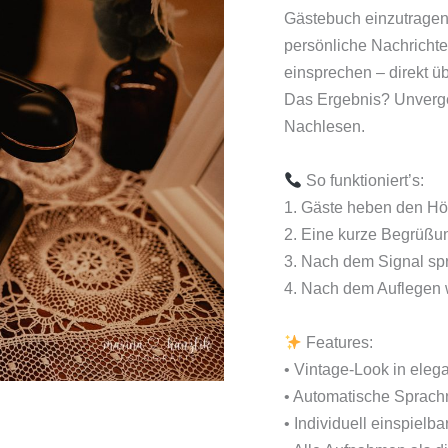
Gästebuch einzutragen
persönliche Nachricht
einsprechen – direkt ü
Das Ergebnis? Unverge
Nachlesen.
So funktioniert’s:
1. Gäste heben den Hö
2. Eine kurze Begrüßun
3. Nach dem Signal spr
4. Nach dem Auflegen w
Features:
• Vintage-Look in ele
• Automatische Sprach
• Individuell einspielb